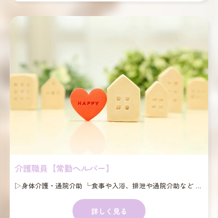
介護職員【常勤ヘルパー】
▷身体介護・通院介助 └食事や入浴、排泄や通院介助など ▷家事援助 └買い物や調理、掃除や洗濯、整理整頓など ▷重度訪問介護 └自宅での生活を総合的にサポート ▷同行援護 └視覚障がい者に同行し必要な情報を提供 ▷行動援護 └行動障がい者の危険を回避する援助 ▷移動支援 └外出時の付き添い (散歩や買い物、プールなど) ※障害福祉サービス以外 ▷訪問介護 (介護保険サービス) └身体介護や生活援助など ※障がいをお持ちの65歳以上の方が対象 ▷福祉タクシー・福祉有償運送 └サービス利用者の移動をお手伝い
詳しく見る