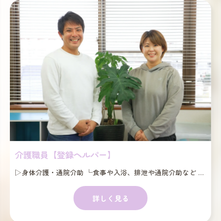
介護職員【登録ヘルパー】
▷身体介護・通院介助 └食事や入浴、排泄や通院介助など ▷家事援助 └買い物や調理、掃除や洗濯、整理整頓など ▷重度訪問介護 └自宅での生活を総合的にサポート ▷同行援護 └視覚障がい者に同行し必要な情報を提供 ▷行動援護 └行動障がい者の危険を回避する援助 ▷移動支援 └外出時の付き添い (散歩や買い物、プールなど) ※障害福祉サービス以外 ▷訪問介護 (介護保険サービス) └身体介護や生活援助など ※障がいをお持ちの65歳以上の方が対象 ▷福祉タクシー・福祉有償運送 └サービス利用者の移動をお手伝い
詳しく見る