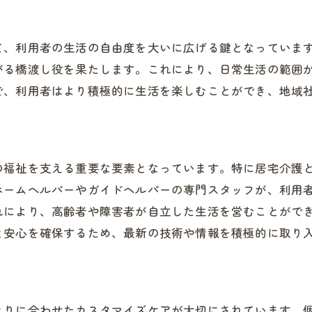
心の介護サポート泉佐野市での居宅介護とホームヘルパー
ホームヘルパーの役割と重要性
て、利用者の生活の自由度を大いに広げる鍵となっていま
安心して暮らせる支援体制
がる橋渡し役を果たします。これにより、日常生活の範囲
で、利用者はより積極的に生活を楽しむことができ、地域
泉佐野市の介護職支援制度
未経験者でも安心のサポート
ホームヘルパーのための研修制度
地域が育む介護職のスキル
の福祉を支える重要な要素となっています。特に居宅介護
動支援で広がる生活泉佐野市の介護サービスの実態
ホームヘルパーやガイドヘルパーの専門スタッフが、利用
れにより、高齢者や障害者が自立した生活を営むことがで
移動支援の必要性とその意義
と安心を確保するため、最新の技術や情報を積極的に取り
利用者の生活を豊かにする移動支援
泉佐野市における移動支援の現状
移動の自由がもたらす心理的安心
とりに合わせたカスタマイズケアが大切にされています。
移動支援の社会的役割と影響