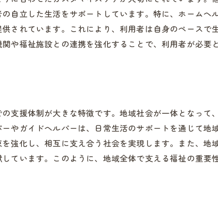
者の自立した生活をサポートしています。特に、ホームヘ
地域が支える移動支援の取り組み
提供されています。これにより、利用者は自身のペースで
佐野市の介護サービス地域と共に築く居宅介護の未来
機関や福祉施設との連携を強化することで、利用者が必要
地域と共に歩む居宅介護の発展
未来の介護サービスに求められるもの
泉佐野市の介護の未来像
地域社会と行政の連携による新たな介護
での支援体制が大きな特徴です。地域社会が一体となって
先進的な介護モデルケースの構築
パーやガイドヘルパーは、日常生活のサポートを通じて地
地域全体で築く持続可能な介護の未来
束を強化し、相互に支え合う社会を実現します。また、地
ームヘルパーとガイドヘルパーが支える泉佐野市の高齢化
献しています。このように、地域全体で支える福祉の重要
高齢化社会を支える介護職の役割
ホームヘルパーとガイドヘルパーの違い
泉佐野市の高齢者支援の実態