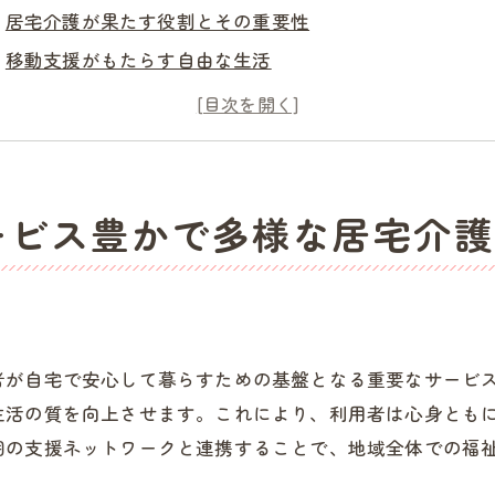
居宅介護が果たす役割とその重要性
移動支援がもたらす自由な生活
泉佐野市の介護サービスの充実度
利用者に合わせたカスタマイズケア
地域全体で支える福祉の重要性
介護サービスを選ぶ際のポイント
ービス豊かで多様な居宅介護
域密着型の介護泉佐野市での居宅介護と移動支援
地域密着型サービスの強み
住民との連携で実現する介護
個々のニーズに応えるケアの提供
者が自宅で安心して暮らすための基盤となる重要なサービ
泉佐野市の行政と住民の協力体制
生活の質を向上させます。これにより、利用者は心身とも
地域特有の介護ニーズへの対応
囲の支援ネットワークと連携することで、地域全体での福
地域社会が支える介護の未来