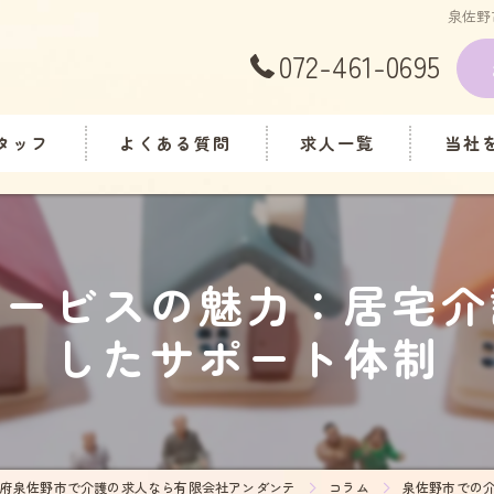
泉佐野
072-461-0695
タッフ
よくある質問
求人一覧
当社
パート
アルバ
サービスの魅力：居宅介
直行直
したサポート体制
ヘルパ
主婦
府泉佐野市で介護の求人なら有限会社アンダンテ
コラム
泉佐野市での