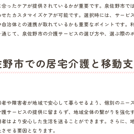
介護職のやりがいと社会貢献
に合ったケアが提供されているかが重要です。泉佐野市で
高齢化社会における人材育成
わせたカスタマイズケアが可能です。選択時には、サービ
地域全体で支える高齢者福祉
や自治体との連携が取れているかも重要なポイントです。
佐野市の介護で実現する生活の質地域密着型支援の強み
を通じて、泉佐野市の介護サービスの選び方や、選ぶ際の
生活の質を向上させる介護サービス
泉佐野市の地域密着型介護の利点
佐野市での居宅介護と移動支
利用者の声を反映したサービス提供
高品質なケアと地域の役割
地域密着型支援の具体的な事例
地域全体で実現する高品質な生活
齢者や障害者が地域で安心して暮らせるよう、個別のニー
佐野市の介護を支える人々ホームヘルパーとガイドヘルパ
介護サービスの提供に留まらず、地域全体の繋がりを強化
ホームヘルパーになる魅力とキャリア
用者はより安心した生活を送ることができます。さらに、
ガイドヘルパーがもたらす安心感
上させる要因となります。