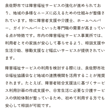
介護士が担う泉佐野市の障害者支援の現実
泉佐野市では障害福祉サービスの強化が進められてお
ホームヘルパーやガイドヘルパーの連携力
り、地域の多様なニーズに応えるための仕組みが整備さ
とは
れています。特に障害者支援や介護士、ホームヘルパ
ー、ガイドヘルパーといった専門職の需要が高まってい
泉佐野市障害福祉サービスで求められる専
る点が特徴です。市内の障害福祉サービス事業所では、
門性
利用者とその家族が安心して暮らせるよう、相談支援や
障害福祉現場における介護士のやりがいと
生活介助、移動支援など幅広いサービスが提供されてい
責任
ます。
泉佐野市社会福祉協議会と介護士の連携事
例
障害福祉サービスの利用を検討する際には、泉佐野市社
会福祉協議会など地域の連携機関を活用することが推奨
ホームヘルパー転職なら泉佐野市の現場事情
されます。たとえば、障害者総合支援法に基づくサービ
泉佐野市でホームヘルパー求人が増加する
ス利用計画の作成支援や、日常生活に必要な介護サービ
背景
スの供給体制が整っているため、初めて利用する方でも
障害福祉サービス現場での転職先の選び方
安心して相談が可能です。
ホームヘルパーが実感する泉佐野市の支援