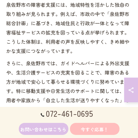
泉佐野市の障害者支援には、地域特性を活かした独自の
取り組みが見られます。例えば、市政の中で「泉佐野市
総合計画」に基づき、地域住民と行政が一体となって障
害福祉サービスの拡充を図っている点が挙げられます。
こうした体制は、利用者の声を反映しやすく、きめ細や
かな支援につながっています。
さらに、泉佐野市では、ガイドヘルパーによる外出支援
や、生活介護サービスの充実を図ることで、障害のある
方が地域で安心して暮らせる環境づくりに努めていま
す。特に移動支援や日常生活のサポートに関しては、利
用者や家族から「自立した生活が送りやすくなった」と
いう声も多く聞かれます。
072-461-0695
ただし、サービスの利用拡大に伴い、スタッフの確保や
お問い合わせはこちら
今すぐ応募！
専門性の向上が課題となることもあります。現場では、