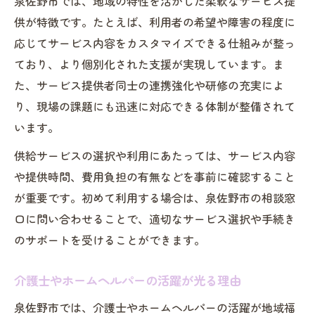
泉佐野市では、地域の特性を活かした柔軟なサービス提
転職希望者必見ガイドヘルパーの働き方改
供が特徴です。たとえば、利用者の希望や障害の程度に
革
応じてサービス内容をカスタマイズできる仕組みが整っ
地域支援を進める泉佐野市の取り組み解説
ており、より個別化された支援が実現しています。ま
泉佐野市の障害福祉サービス推進策を解説
た、サービス提供者同士の連携強化や研修の充実によ
り、現場の課題にも迅速に対応できる体制が整備されて
障害者支援における泉佐野市の独自性とは
います。
介護士・ホームヘルパーを支える地域連携
供給サービスの選択や利用にあたっては、サービス内容
泉佐野市市政が進める魅力的な支援施策
や提供時間、費用負担の有無などを事前に確認すること
求人・転職を通じて地域支援を強化する方
が重要です。初めて利用する場合は、泉佐野市の相談窓
法
口に問い合わせることで、適切なサービス選択や手続き
障害福祉サービス現場で実践できる支援ノウハ
のサポートを受けることができます。
ウ
泉佐野市障害福祉サービスの効果的活用法
介護士やホームヘルパーの活躍が光る理由
介護士・ホームヘルパー実践の現場ノウハ
泉佐野市では、介護士やホームヘルパーの活躍が地域福
ウ