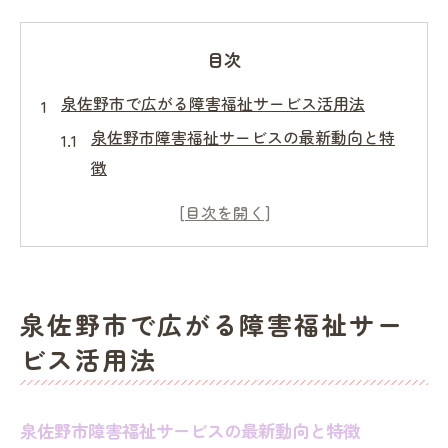
目次
泉佐野市で広がる障害福祉サービス活用法
泉佐野市障害福祉サービスの最新動向と特
徴
障害者支援の現場で求められる供給サービ
スとは
介護士やホームヘルパーの活躍が光る理由
泉佐野市の取り組みから学ぶ地域支援の工
泉佐野市で広がる障害福祉サー
夫
ビス活用法
転職や求人に強い泉佐野市の支援体制を解
説
障害者支援に介護士の役割が注目される理由
泉佐野市障害福祉サービスの最新動向と特徴