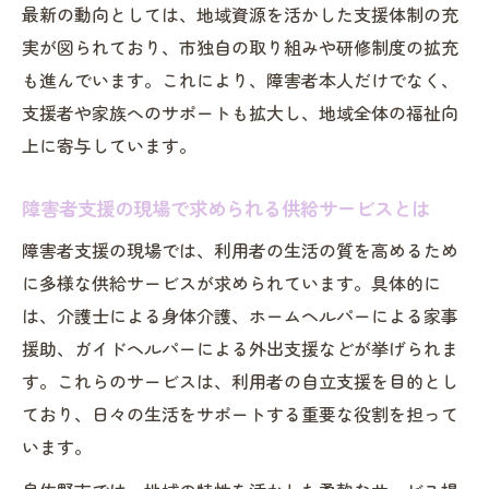
最新の動向としては、地域資源を活かした支援体制の充
体制
実が図られており、市独自の取り組みや研修制度の拡充
ガイドヘルパーとの役割分担と協力のポイ
も進んでいます。これにより、障害者本人だけでなく、
ント
支援者や家族へのサポートも拡大し、地域全体の福祉向
泉佐野市の取り組みに合った転職活動の進
上に寄与しています。
め方
ガイドヘルパー求人を探す前に知りたい実情
障害者支援の現場で求められる供給サービスとは
泉佐野市でガイドヘルパーが求められる理
障害者支援の現場では、利用者の生活の質を高めるため
由
に多様な供給サービスが求められています。具体的に
障害福祉サービス現場のガイドヘルパー事
は、介護士による身体介護、ホームヘルパーによる家事
情
援助、ガイドヘルパーによる外出支援などが挙げられま
介護士やホームヘルパーとの連携方法を学
す。これらのサービスは、利用者の自立支援を目的とし
ぶ
ており、日々の生活をサポートする重要な役割を担って
泉佐野市の求人動向とガイドヘルパーの役
います。
割